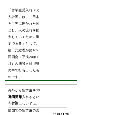
「留学生受入れ30万
人計画」は、「日本
を世界に開かれた国
とし、人の流れを拡
大していくために重
要である」として、
福田元総理が第169
回国会（平成20年1
月）の施策方針演説
の中で打ち出したも
のです。
海外から留学生を30
新着情報
万人受け入れるとい
NEWS
う数値については、
他国での留学生の受
​2019.01.28